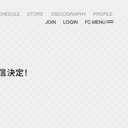
CHEDULE
STORE
DISCOGRAPHY
PROFILE
JOIN
LOGIN
FC MENU
LOGIN
配信決定！
INFO
PHOTOLOG
E