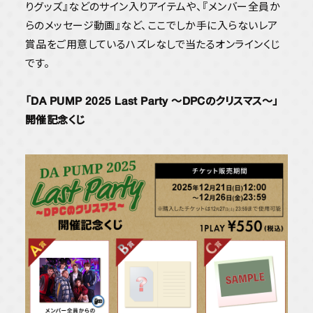
りグッズ』などのサイン入りアイテムや、『メンバー全員か
YORIのBlue moon radio
らのメッセージ動画』など、ここでしか手に入らないレア
Happy Monday
賞品をご用意しているハズレなしで当たるオンラインくじ
STREAM
です。
「DA PUMP 2025 Last Party 〜DPCのクリスマス〜」
開催記念くじ