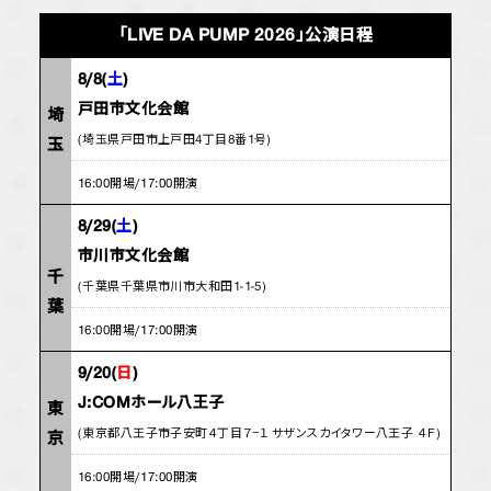
「LIVE DA PUMP 2026」公演日程
8/8(
土
)
戸田市文化会館
埼
(埼玉県戸田市上戸田4丁目8番1号)
玉
16:00開場/17:00開演
8/29(
土
)
市川市文化会館
千
(千葉県千葉県市川市大和田1-1-5)
葉
16:00開場/17:00開演
9/20(
日
)
J:COMホール八王子
東
(東京都八王子市子安町４丁目７−１ サザンスカイタワー八王子 ４Ｆ)
京
16:00開場/17:00開演