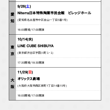
9/26(
土
)
Niterra日本特殊陶業市民会館 ビレッジホール
愛
(愛知県名古屋市中区金山一丁目5番1号)
知
16:00開場/17:00開演
10/14(水)
LINE CUBE SHIBUYA
東
(東京都渋谷区宇田川町１−１)
京
17:30開場/18:30開演
11/29(
日
)
オリックス劇場
大
(大阪府大阪市西区新町1丁目14番15号)
阪
16:00開場/17:00開演