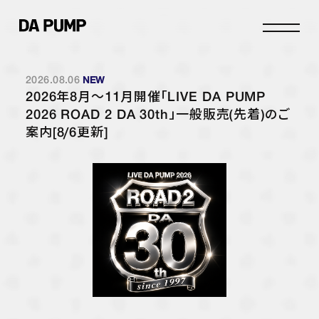
2026.08.06
INFO
2026年8月〜11月開催「LIVE DA PUMP
SCHEDULE
2026 ROAD 2 DA 30th」一般販売(先着)のご
案内[8/6更新]
STORE
DISCOGRAPHY
PROFILE
JOIN
LOGIN
FANCLUB
DPC INFO
DPC PHOTOLOG
MOVIE