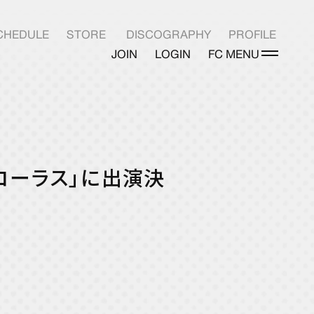
CHEDULE
STORE
DISCOGRAPHY
PROFILE
JOIN
LOGIN
FC MENU
LOGIN
AMコーラス」に出演決
INFO
PHOTOLOG
E