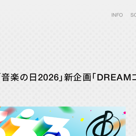
INFO
S
JOIN
TBS「音楽の日2026」新企画「DRE
FANCLUB
DPC 
DPC 
MOVI