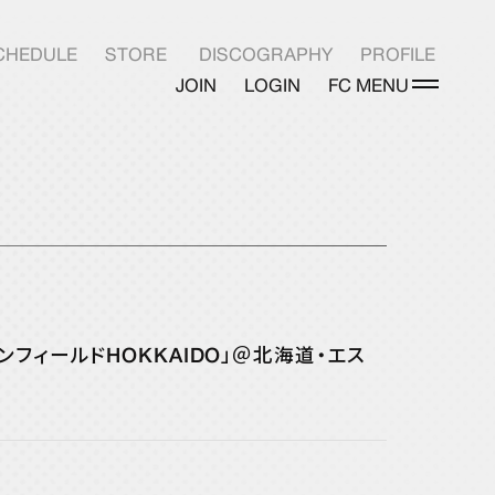
CHEDULE
STORE
DISCOGRAPHY
PROFILE
JOIN
LOGIN
FC MENU
LOGIN
 エスコンフィールドHOKKAIDO」＠北海道・エス
INFO
PHOTOLOG
E