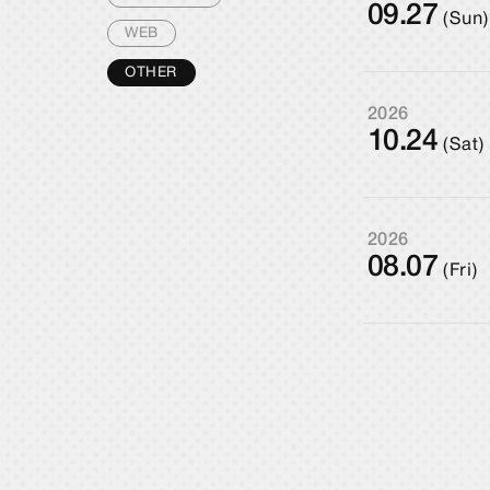
09.27
(Sun)
WEB
OTHER
2026
10.24
(Sat)
2026
08.07
(Fri)