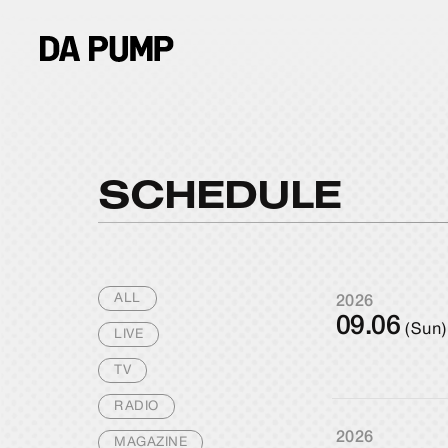
SCHEDULE
ALL
2026
09.06
(Sun)
LIVE
TV
RADIO
2026
MAGAZINE