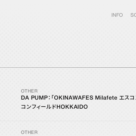
INFO
S
JOIN
FANCLUB
OTHER
DA PUMP：「OKINAWAFES Milafete
DPC 
コンフィールドHOKKAIDO
DPC 
MOVI
OTHER